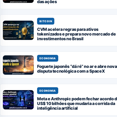
das ações
BITCOIN
CVM acelera regras para ativos
tokenizados e prepara novo mercado de
investimentos no Brasil
ECONOMIA
Foguete japonês “dá ré” no ar e abre nova
disputa tecnológica com a SpaceX
ECONOMIA
Meta e Anthropic podem fechar acordo 
US$ 10 bilhões que mudaria a corrida da
inteligência artificial