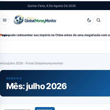
Pular
Quinta-Feira, 6 De Agosto De 2026
para
o
Abrir
Abrir
conteúdo
menu
pesquis
a pode redesenhar seu império na China antes de uma megafusão com a Sp
Agora
Início
/
julho 2026 - Portal Globalmoneymonitor
ARQUIVO
Mês:
julho 2026