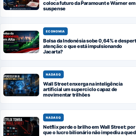
coloca futuro da Paramount e Warner em
suspense
ECONOMIA
Bolsa da Indonésia sobe 0,64% e desper
atenção: o que está impulsionando
Jacarta?
NADASQ
Wall Street enxerga na inteligência
artificial um superciclo capaz de
movimentar trilhões
NADASQ
Netflix perde o brilho em Wall Street: por
que o lucro bilionário não impediu a que