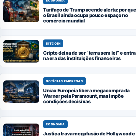
ECONOMIA
Tarifaço de Trump acende alerta: por qu
o Brasil ainda ocupa pouco espaço no
comércio mundial
BITCOIN
Cripto deixa de ser “terra sem lei” e entra
na era das instituições financeiras
NOTÍCIAS EMPRESAS
União Europeia libera megacompra da
Warner pela Paramount, mas impõe
condições decisivas
ECONOMIA
Justiça trava megafusão de Hollywood e