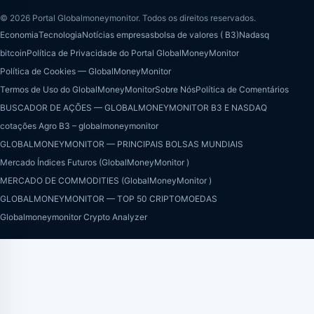
© 2026 Portal Globalmoneymonitor. Todos os direitos reservados.
Economia
Tecnologia
Notícias empresas
bolsa de valores ( B3)
Nadasq
bitcoin
Política de Privacidade do Portal GlobalMoneyMonitor
Política de Cookies — GlobalMoneyMonitor
Termos de Uso do GlobalMoneyMonitor
Sobre Nós
Política de Comentários
BUSCADOR DE AÇÕES — GLOBALMONEYMONITOR B3 E NASDAQ
cotações Agro B3 – globalmoneymonitor
GLOBALMONEYMONITOR — PRINCIPAIS BOLSAS MUNDIAIS
Mercado Índices Futuros (GlobalMoneyMonitor )
MERCADO DE COMMODITIES (GlobalMoneyMonitor )
GLOBALMONEYMONITOR — TOP 50 CRIPTOMOEDAS
Globalmoneymonitor Crypto Analyzer