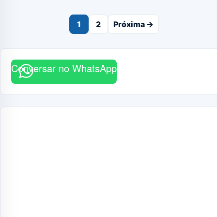
Paginação
1
2
Próxima →
de
posts
Conversar no WhatsApp