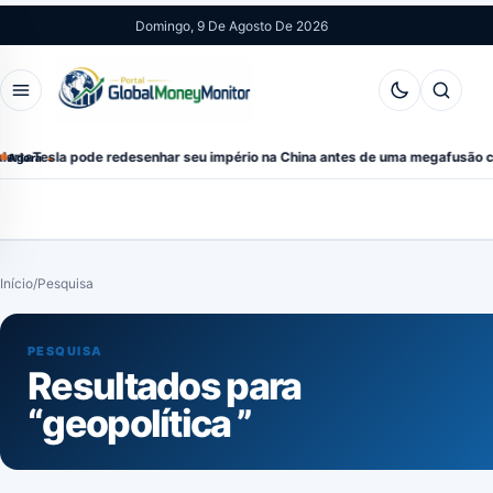
Pular
Domingo, 9 De Agosto De 2026
para
o
Abrir
Abrir
conteúdo
menu
pesquis
la pode redesenhar seu império na China antes de uma megafusão com a Sp
Agora
Início
/
Pesquisa
PESQUISA
Resultados para
“geopolítica ”